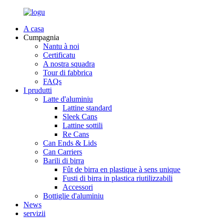
A casa
Cumpagnia
Nantu à noi
Certificatu
A nostra squadra
Tour di fabbrica
FAQs
I prudutti
Latte d'aluminiu
Lattine standard
Sleek Cans
Lattine sottili
Re Cans
Can Ends & Lids
Can Carriers
Barili di birra
Fût de birra en plastique à sens unique
Fusti di birra in plastica riutilizzabili
Accessori
Bottiglie d'aluminiu
News
servizii