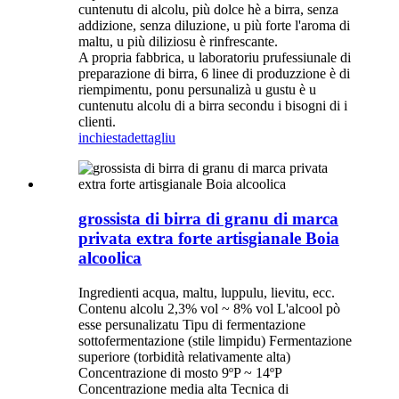
cuntenutu di alcolu, più dolce hè a birra, senza
addizione, senza diluzione, u più forte l'aroma di
maltu, u più diliziosu è rinfrescante.
A propria fabbrica, u laboratoriu prufessiunale di
preparazione di birra, 6 linee di produzzione è di
riempimentu, ponu persunalizà u gustu è u
cuntenutu alcolu di a birra secondu i bisogni di i
clienti.
inchiesta
dettagliu
grossista di birra di granu di marca
privata extra forte artisgianale Boia
alcoolica
Ingredienti acqua, maltu, luppulu, lievitu, ecc.
Contenu alcolu 2,3% vol ~ 8% vol L'alcool pò
esse persunalizatu Tipu di fermentazione
sottofermentazione (stile limpidu) Fermentazione
superiore (torbidità relativamente alta)
Concentrazione di mosto 9ºP ~ 14ºP
Concentrazione media alta Tecnica di