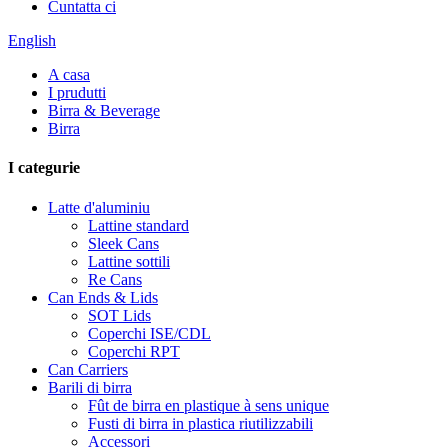
Cuntatta ci
English
A casa
I prudutti
Birra & Beverage
Birra
I categurie
Latte d'aluminiu
Lattine standard
Sleek Cans
Lattine sottili
Re Cans
Can Ends & Lids
SOT Lids
Coperchi ISE/CDL
Coperchi RPT
Can Carriers
Barili di birra
Fût de birra en plastique à sens unique
Fusti di birra in plastica riutilizzabili
Accessori