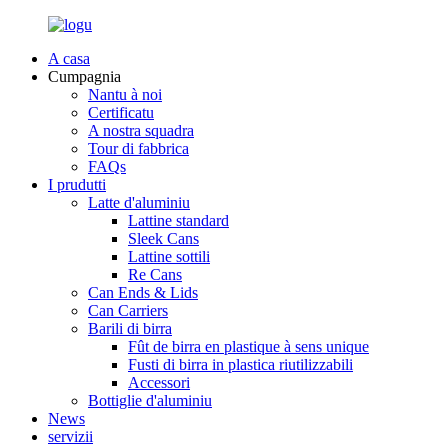
A casa
Cumpagnia
Nantu à noi
Certificatu
A nostra squadra
Tour di fabbrica
FAQs
I prudutti
Latte d'aluminiu
Lattine standard
Sleek Cans
Lattine sottili
Re Cans
Can Ends & Lids
Can Carriers
Barili di birra
Fût de birra en plastique à sens unique
Fusti di birra in plastica riutilizzabili
Accessori
Bottiglie d'aluminiu
News
servizii