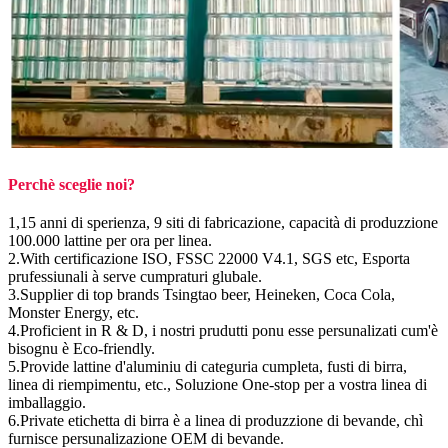
Perchè sceglie noi?
1,15 anni di sperienza, 9 siti di fabricazione, capacità di produzzione
100.000 lattine per ora per linea.
2.With certificazione ISO, FSSC 22000 V4.1, SGS etc, Esporta
prufessiunali à serve cumpraturi glubale.
3.Supplier di top brands Tsingtao beer, Heineken, Coca Cola,
Monster Energy, etc.
4.Proficient in R & D, i nostri prudutti ponu esse persunalizati cum'è
bisognu è Eco-friendly.
5.Provide lattine d'aluminiu di categuria cumpleta, fusti di birra,
linea di riempimentu, etc., Soluzione One-stop per a vostra linea di
imballaggio.
6.Private etichetta di birra è a linea di produzzione di bevande, chì
furnisce persunalizazione OEM di bevande.