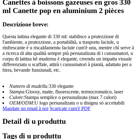
Canettes à boissons gazeuses en gros 330
ml Canette pop en aluminium 2 pièces
Descrizione breve:
Questa lattina elegante di 330 ml: stabilisce a prutezzione di
l'ambiente, a prutezzione, a portabilità, u trasportu faciule, u
rinfrescante è u riscaldamentu faciule cum'è unu, mentre chì serve à
a ricerca di alta qualità sempre più persunalizata di i cunsumatori, u
corpu di lattina hè mudernu è elegante, creendu un impattu visuale
differenziatu u scaffale, attirà i cunsumatori à piantà, adattatu per a
birra, bevande funziunali, etc.
Numero di mudellu:
330 elegante
Stampa:
Gloosy, matte, fluorescente, termocromaticu, laser
Culore:
Stampa semplice o persunalizata (max 7 culori)
OEM/ODM:
U logo persunalizatu o u disignu sò accettabili
Mandate un email à noi
Scaricate cum'è PDF
Detail di u produttu
Tags di u produttu