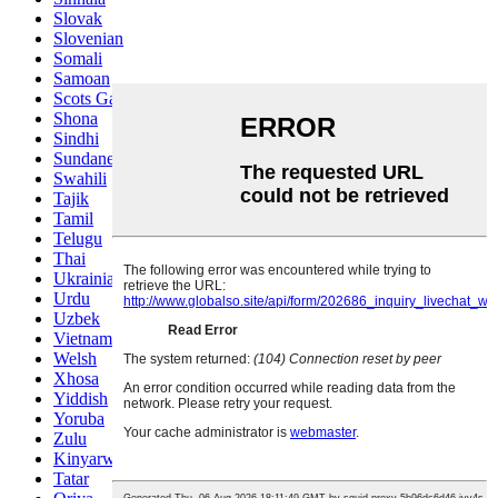
Slovak
Slovenian
Somali
Samoan
Scots Gaelic
Shona
Sindhi
Sundanese
Swahili
Tajik
Tamil
Telugu
Thai
Ukrainian
Urdu
Uzbek
Vietnamese
Welsh
Xhosa
Yiddish
Yoruba
Zulu
Kinyarwanda
Tatar