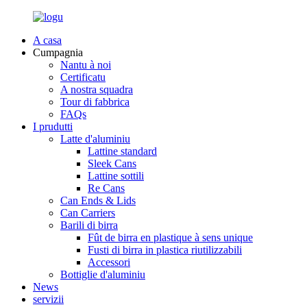
A casa
Cumpagnia
Nantu à noi
Certificatu
A nostra squadra
Tour di fabbrica
FAQs
I prudutti
Latte d'aluminiu
Lattine standard
Sleek Cans
Lattine sottili
Re Cans
Can Ends & Lids
Can Carriers
Barili di birra
Fût de birra en plastique à sens unique
Fusti di birra in plastica riutilizzabili
Accessori
Bottiglie d'aluminiu
News
servizii