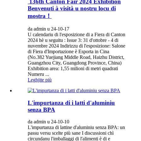
‌ 136th Canton Fair 2024 Exhibition
Benvenuti à visità u nostru locu di
mostra！
da admin u 24-10-17
U calendariu di l'esposizione di a Fiera di Canton
2024 hè u seguitu ‌: Issue 3: 31 d'ottobre - 4 di
nuvembre 2024 Indirizzu di l'esposizione: Salone
di Fiera d'Importazione è Esporta in Cina
(No.382 Yuejiang Middle Road, Haizhu District,
Guangzhou City, Guangdong Province, China)
Exhibition area: 1,55 milioni di metri quadrati
Numeru ...
Leghjite più
L'impurtanza di i latti d'aluminiu
senza BPA
da admin u 24-10-10
L'impurtanza di lattine d'aluminiu senza BPA: un
passu versu scelte più sane I discussioni chì
circundanu l'imballaggi di l'alimenti è di e