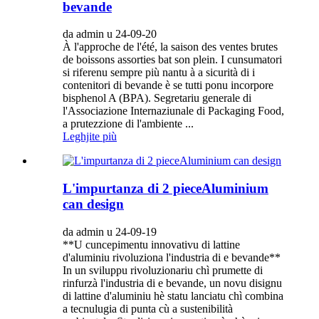
bevande
da admin u 24-09-20
À l'approche de l'été, la saison des ventes brutes
de boissons assorties bat son plein. I cunsumatori
si riferenu sempre più nantu à a sicurità di i
contenitori di bevande è se tutti ponu incorpore
bisphenol A (BPA). Segretariu generale di
l'Associazione Internaziunale di Packaging Food,
a prutezzione di l'ambiente ...
Leghjite più
L'impurtanza di 2 pieceAluminium
can design
da admin u 24-09-19
**U cuncepimentu innovativu di lattine
d'aluminiu rivoluziona l'industria di e bevande**
In un sviluppu rivoluzionariu chì prumette di
rinfurzà l'industria di e bevande, un novu disignu
di lattine d'aluminiu hè statu lanciatu chì combina
a tecnulugia di punta cù a sustenibilità