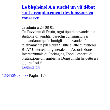
Le bisphénol A a suscité un vif débat
sur le remplacement des boissons en
conserve
da admin u 24-08-01
Cù l'avventu di l'estiu, ogni tipu di bevande in a
stagione di vendita, parechji cunsumatori si
dumandanu: quale buttiglia di bevande hè
relativamente più sicura? Tutte e latte cuntenenu
BPA? U secretariu generale di l'Associazione
Internaziunale di Packaging Food, l'espertu di
prutezzione di l'ambiente Dong Jinshi hà dettu à i
ghjurnalisti chì ...
Leghjite più
1
2
3
4
5
6
Next>
>>
Pagina 1 / 6