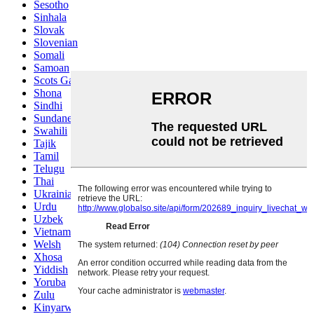
Sesotho
Sinhala
Slovak
Slovenian
Somali
Samoan
Scots Gaelic
Shona
Sindhi
Sundanese
Swahili
Tajik
Tamil
Telugu
Thai
Ukrainian
Urdu
Uzbek
Vietnamese
Welsh
Xhosa
Yiddish
Yoruba
Zulu
Kinyarwanda