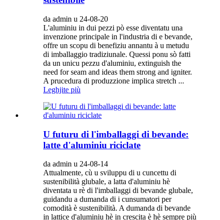
da admin u 24-08-20
L'aluminiu in dui pezzi pò esse diventatu una
invenzione principale in l'industria di e bevande,
offre un scopu di benefiziu annantu à u metudu
di imballaggio tradiziunale. Quessi ponu sò fatti
da un unicu pezzu d'aluminiu, extinguish the
need for seam and ideas them strong and igniter.
A prucedura di produzzione implica stretch ...
Leghjite più
U futuru di l'imballaggi di bevande:
latte d'aluminiu riciclate
da admin u 24-08-14
Attualmente, cù u sviluppu di u cuncettu di
sustenibilità glubale, a latta d'aluminiu hè
diventata u rè di l'imballaggi di bevande glubale,
guidandu a dumanda di i cunsumatori per
comodità è sustenibilità. A dumanda di bevande
in lattice d'aluminiu hè in crescita è hè sempre più