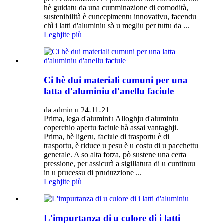
hè guidatu da una cumminazione di comodità,
sustenibilità è cuncepimentu innovativu, facendu
chì i latti d'aluminiu sò u megliu per tuttu da ...
Leghjite più
Ci hè dui materiali cumuni per una
latta d'aluminiu d'anellu faciule
da admin u 24-11-21
Prima, lega d'aluminiu Alloghju d'aluminiu
coperchio apertu faciule hà assai vantaghji.
Prima, hè ligeru, faciule di trasportu è di
trasportu, è riduce u pesu è u costu di u pacchettu
generale. A so alta forza, pò sustene una certa
pressione, per assicurà a sigillatura di u cuntinuu
in u prucessu di pruduzzione ...
Leghjite più
L'impurtanza di u culore di i latti