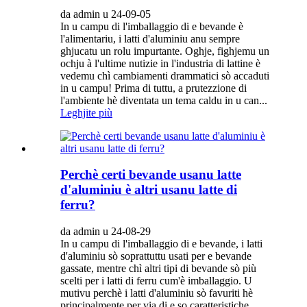
da admin u 24-09-05
In u campu di l'imballaggio di e bevande è
l'alimentariu, i latti d'aluminiu anu sempre
ghjucatu un rolu impurtante. Oghje, fighjemu un
ochju à l'ultime nutizie in l'industria di lattine è
vedemu chì cambiamenti drammatici sò accaduti
in u campu! Prima di tuttu, a prutezzione di
l'ambiente hè diventata un tema caldu in u can...
Leghjite più
Perchè certi bevande usanu latte
d'aluminiu è altri usanu latte di
ferru?
da admin u 24-08-29
In u campu di l'imballaggio di e bevande, i latti
d'aluminiu sò soprattuttu usati per e bevande
gassate, mentre chì altri tipi di bevande sò più
scelti per i latti di ferru cum'è imballaggio. U
mutivu perchè i latti d'aluminiu sò favuriti hè
principalmente per via di e so caratteristiche