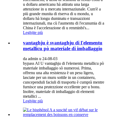
u dollaru americanu hà attiratu una larga
attenzione in u mercatu internaziunale. Cum'è a
più grande munita di riserva di u mondu, u
dollaru hà longu duminatu e transazzioni
internaziunali, ma cù l'aumentu di l'ecunumia di a
China è l'accelerazione di u renminbi's...
Leghjite più
vantaghju è svantaghju di l'elementu
metallicu pò materiale di imballaggio
da admin u 24-08-03
bypass AI U vantaghju di l'elementu metallicu pò
materiale imballaggio sò numerosi. Prima,
offrenu una alta resistenza è un pesu ligeru,
lasciate per un muru sottile in un containeru,
cuncependuli faciuli di trasportu è cumprà mentre
furnisce una prutezzione eccellente per u bonu.
Inoltre, materiale di imballaggio di elementi
metallici ...
Leghjite più