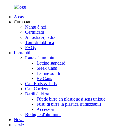
A casa
Cumpagnia
Nantu à noi
Certificatu
A nostra squadra
Tour di fabbrica
FAQs
I prudutti
Latte d'aluminiu
Lattine standard
Sleek Cans
Lattine sottili
Re Cans
Can Ends & Lids
Can Carriers
Barili di birra
Fût de birra en plastique à sens unique
Fusti di birra in plastica riutilizzabili
Accessori
Bottiglie d'aluminiu
News
servizii