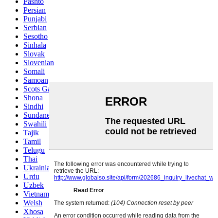
Pashto
Persian
Punjabi
Serbian
Sesotho
Sinhala
Slovak
Slovenian
Somali
Samoan
Scots Gaelic
Shona
Sindhi
Sundanese
Swahili
Tajik
Tamil
Telugu
Thai
Ukrainian
Urdu
Uzbek
Vietnamese
Welsh
Xhosa