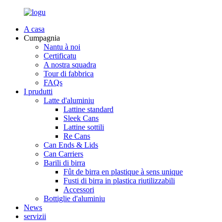
A casa
Cumpagnia
Nantu à noi
Certificatu
A nostra squadra
Tour di fabbrica
FAQs
I prudutti
Latte d'aluminiu
Lattine standard
Sleek Cans
Lattine sottili
Re Cans
Can Ends & Lids
Can Carriers
Barili di birra
Fût de birra en plastique à sens unique
Fusti di birra in plastica riutilizzabili
Accessori
Bottiglie d'aluminiu
News
servizii