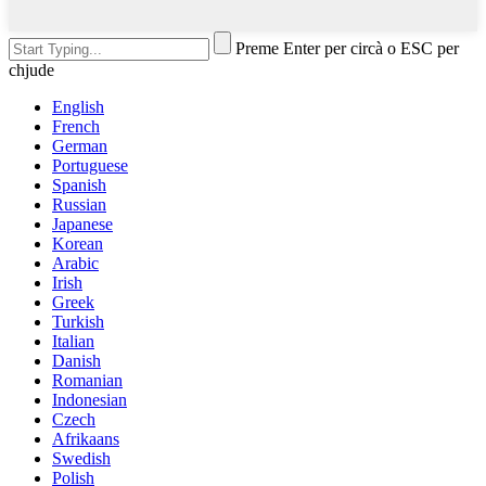
Preme Enter per circà o ESC per
chjude
English
French
German
Portuguese
Spanish
Russian
Japanese
Korean
Arabic
Irish
Greek
Turkish
Italian
Danish
Romanian
Indonesian
Czech
Afrikaans
Swedish
Polish