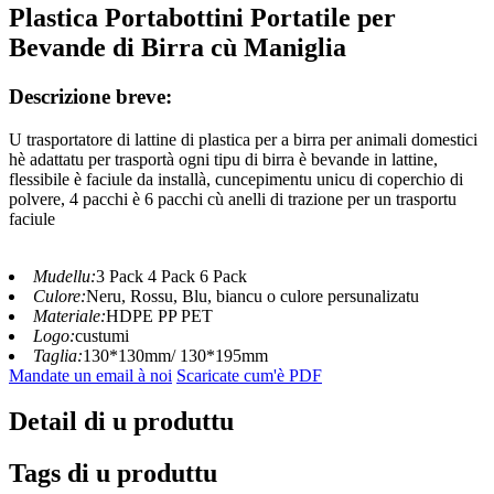
Plastica Portabottini Portatile per
Bevande di Birra cù Maniglia
Descrizione breve:
U trasportatore di lattine di plastica per a birra per animali domestici
hè adattatu per trasportà ogni tipu di birra è bevande in lattine,
flessibile è faciule da installà, cuncepimentu unicu di coperchio di
polvere, 4 pacchi è 6 pacchi cù anelli di trazione per un trasportu
faciule
Mudellu:
3 Pack 4 Pack 6 Pack
Culore:
Neru, Rossu, Blu, biancu o culore persunalizatu
Materiale:
HDPE PP PET
Logo:
custumi
Taglia:
130*130mm/ 130*195mm
Mandate un email à noi
Scaricate cum'è PDF
Detail di u produttu
Tags di u produttu