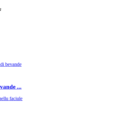
a
vande ...