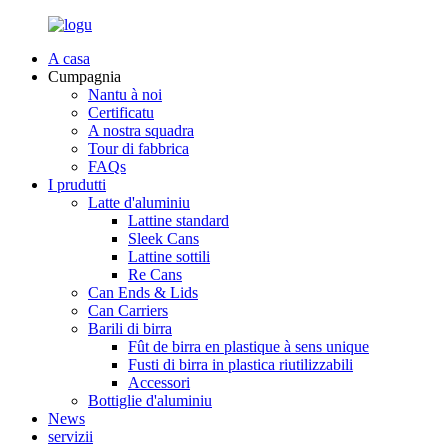
A casa
Cumpagnia
Nantu à noi
Certificatu
A nostra squadra
Tour di fabbrica
FAQs
I prudutti
Latte d'aluminiu
Lattine standard
Sleek Cans
Lattine sottili
Re Cans
Can Ends & Lids
Can Carriers
Barili di birra
Fût de birra en plastique à sens unique
Fusti di birra in plastica riutilizzabili
Accessori
Bottiglie d'aluminiu
News
servizii