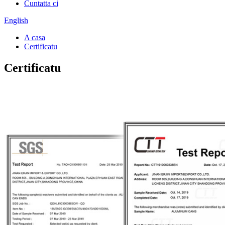
Cuntatta ci
English
A casa
Certificatu
Certificatu