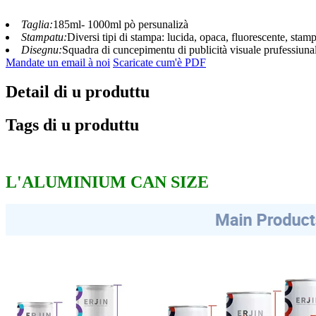
Taglia:
185ml- 1000ml pò persunalizà
Stampatu:
Diversi tipi di stampa: lucida, opaca, fluorescente, stampat
Disegnu:
Squadra di cuncepimentu di publicità visuale prufessiunali, 
Mandate un email à noi
Scaricate cum'è PDF
Detail di u produttu
Tags di u produttu
L'ALUMINIUM CAN SIZE