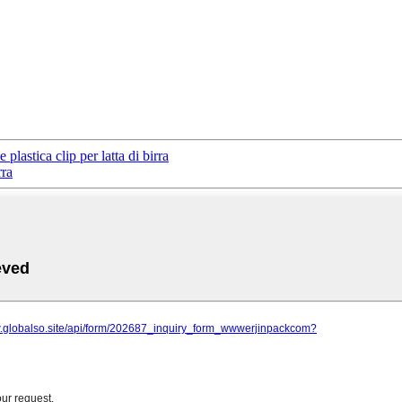
plastica clip per latta di birra
rra