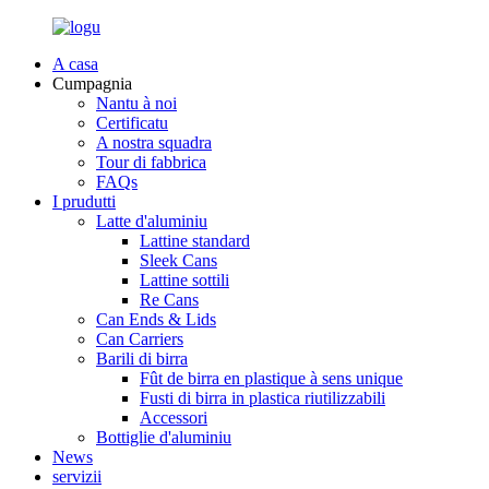
A casa
Cumpagnia
Nantu à noi
Certificatu
A nostra squadra
Tour di fabbrica
FAQs
I prudutti
Latte d'aluminiu
Lattine standard
Sleek Cans
Lattine sottili
Re Cans
Can Ends & Lids
Can Carriers
Barili di birra
Fût de birra en plastique à sens unique
Fusti di birra in plastica riutilizzabili
Accessori
Bottiglie d'aluminiu
News
servizii