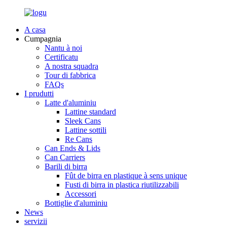
A casa
Cumpagnia
Nantu à noi
Certificatu
A nostra squadra
Tour di fabbrica
FAQs
I prudutti
Latte d'aluminiu
Lattine standard
Sleek Cans
Lattine sottili
Re Cans
Can Ends & Lids
Can Carriers
Barili di birra
Fût de birra en plastique à sens unique
Fusti di birra in plastica riutilizzabili
Accessori
Bottiglie d'aluminiu
News
servizii