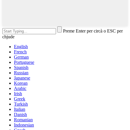
Preme Enter per circà o ESC per
chjude
English
French
German
Portuguese
Spanish
Russian
Japanese
Korean
Arabic
Irish
Greek
Turkish
Italian
Danish
Romanian
Indonesian