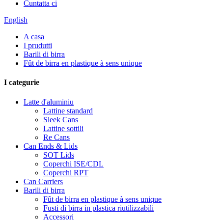
Cuntatta ci
English
A casa
I prudutti
Barili di birra
Fût de birra en plastique à sens unique
I categurie
Latte d'aluminiu
Lattine standard
Sleek Cans
Lattine sottili
Re Cans
Can Ends & Lids
SOT Lids
Coperchi ISE/CDL
Coperchi RPT
Can Carriers
Barili di birra
Fût de birra en plastique à sens unique
Fusti di birra in plastica riutilizzabili
Accessori