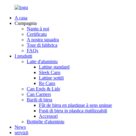
A casa
Cumpagnia
Nantu à noi
Certificatu
A nostra squadra
Tour di fabbrica
FAQs
I prudutti
Latte d'aluminiu
Lattine standard
Sleek Cans
Lattine sottili
Re Cans
Can Ends & Lids
Can Carriers
Barili di birra
Fût de birra en plastique à sens unique
Fusti di birra in plastica riutilizzabili
Accessori
Bottiglie d'aluminiu
News
servizii