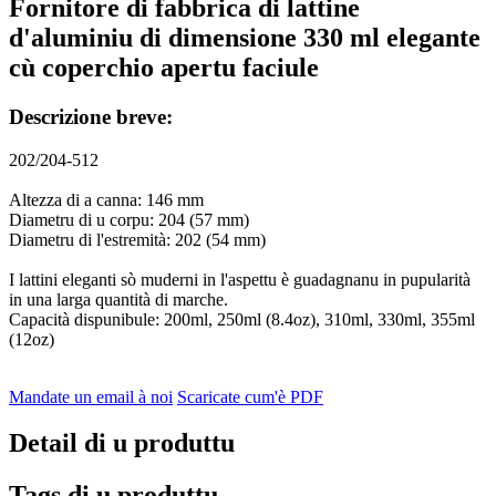
Fornitore di fabbrica di lattine
d'aluminiu di dimensione 330 ml elegante
cù coperchio apertu faciule
Descrizione breve:
202/204-512
Altezza di a canna: 146 mm
Diametru di u corpu: 204 (57 mm)
Diametru di l'estremità: 202 (54 mm)
I lattini eleganti sò muderni in l'aspettu è guadagnanu in pupularità
in una larga quantità di marche.
Capacità dispunibule: 200ml, 250ml (8.4oz), 310ml, 330ml, 355ml
(12oz)
Mandate un email à noi
Scaricate cum'è PDF
Detail di u produttu
Tags di u produttu