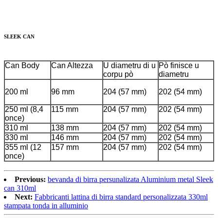
SLEEK CAN
Can Body
Can Altezza
U diametru di u
Pò finisce u
corpu pò
diametru
200 ml
96 mm
204 (57 mm)
202 (54 mm)
250 ml (8,4
115 mm
204 (57 mm)
202 (54 mm)
once)
310 ml
138 mm
204 (57 mm)
202 (54 mm)
330 ml
146 mm
204 (57 mm)
202 (54 mm)
355 ml (12
157 mm
204 (57 mm)
202 (54 mm)
once)
Previous:
bevanda di birra persunalizata Aluminium metal Sleek
can 310ml
Next:
Fabbricanti lattina di birra standard personalizzata 330ml
stampata tonda in alluminio