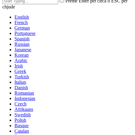
Preme Enter per circà o ESC per
chjude
English
French
German
Portuguese
Spanish
Russian
Japanese
Korean
Arabic
Irish
Greek
Turkish
Italian
Danish
Romanian
Indonesian
Czech
Afrikaans
Swedish
Polish
Basque
Catalan