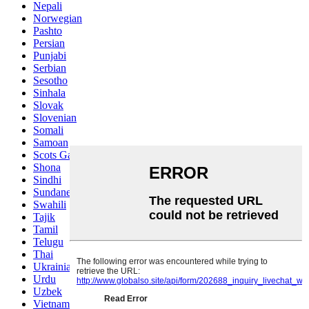
Nepali
Norwegian
Pashto
Persian
Punjabi
Serbian
Sesotho
Sinhala
Slovak
Slovenian
Somali
Samoan
Scots Gaelic
Shona
Sindhi
Sundanese
Swahili
Tajik
Tamil
Telugu
Thai
Ukrainian
Urdu
Uzbek
Vietnamese