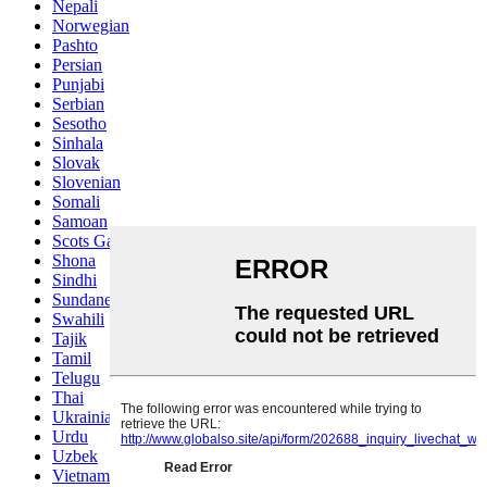
Nepali
Norwegian
Pashto
Persian
Punjabi
Serbian
Sesotho
Sinhala
Slovak
Slovenian
Somali
Samoan
Scots Gaelic
Shona
Sindhi
Sundanese
Swahili
Tajik
Tamil
Telugu
Thai
Ukrainian
Urdu
Uzbek
Vietnamese