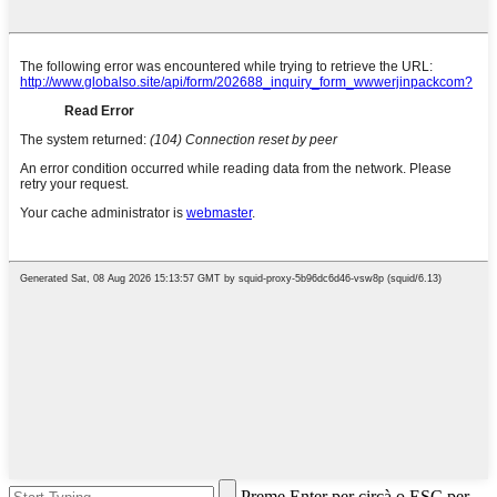
Preme Enter per circà o ESC per