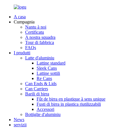
A casa
Cumpagnia
Nantu à noi
Certificatu
A nostra squadra
Tour di fabbrica
FAQs
I prudutti
Latte d'aluminiu
Lattine standard
Sleek Cans
Lattine sottili
Re Cans
Can Ends & Lids
Can Carriers
Barili di birra
Fût de birra en plastique à sens unique
Fusti di birra in plastica riutilizzabili
Accessori
Bottiglie d'aluminiu
News
servizii