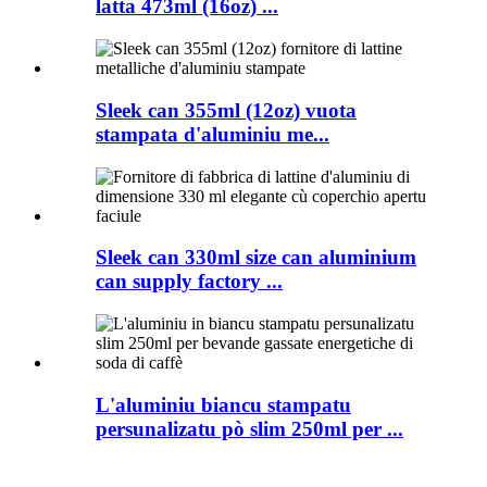
latta 473ml (16oz) ...
Sleek can 355ml (12oz) vuota
stampata d'aluminiu me...
Sleek can 330ml size can aluminium
can supply factory ...
L'aluminiu biancu stampatu
persunalizatu pò slim 250ml per ...