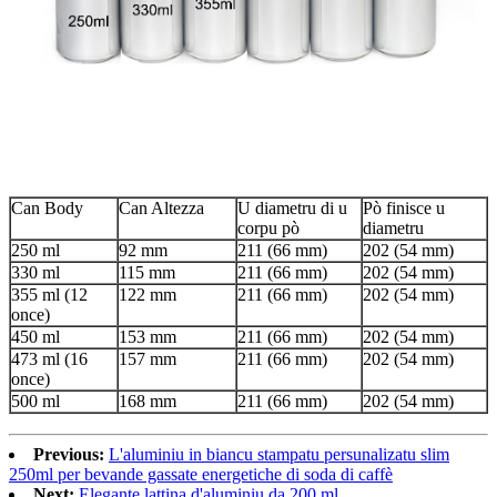
Can Body
Can Altezza
U diametru di u
Pò finisce u
corpu pò
diametru
250 ml
92 mm
211 (66 mm)
202 (54 mm)
330 ml
115 mm
211 (66 mm)
202 (54 mm)
355 ml (12
122 mm
211 (66 mm)
202 (54 mm)
once)
450 ml
153 mm
211 (66 mm)
202 (54 mm)
473 ml (16
157 mm
211 (66 mm)
202 (54 mm)
once)
500 ml
168 mm
211 (66 mm)
202 (54 mm)
Previous:
L'aluminiu in biancu stampatu persunalizatu slim
250ml per bevande gassate energetiche di soda di caffè
Next:
Elegante lattina d'aluminiu da 200 ml