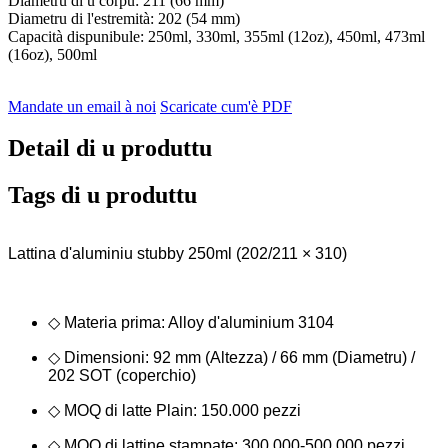
Diametru di u corpu: 211 (66 mm)
Diametru di l'estremità: 202 (54 mm)
Capacità dispunibule: 250ml, 330ml, 355ml (12oz), 450ml, 473ml
(16oz), 500ml
Mandate un email à noi
Scaricate cum'è PDF
Detail di u produttu
Tags di u produttu
Lattina d'aluminiu stubby 250ml (202/211 × 310)
◇ Materia prima: Alloy d'aluminium 3104
◇ Dimensioni: 92 mm (Altezza) / 66 mm (Diametru) /
202 SOT (coperchio)
◇ MOQ di latte Plain: 150.000 pezzi
◇ MOQ di lattine stampate: 300.000-500.000 pezzi