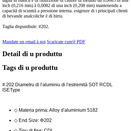
taglia in biancu è di riduzzione di calibre di metallo da 0,0085 di una
inch (0,216 mm) à 0,0082 di una inch (0,208 mm) mantenendu a
capacità di scuntrà a pressione interna. esigenze di i principali clienti
di bevande analcoliche è di birra.
Taglia dispunibule: #202.
Mandate un email à noi
Scaricate cum'è PDF
Detail di u produttu
Tags di u produttu
# 202 Diametru di l'aluminiu di l'estremità SOT RCDL
ISEType
◇ Materia prima: Alloy d'aluminium 5182
◇ End Size: Φ202
◇ Tipu di fine: CDL