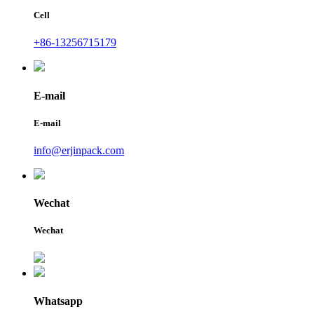
Cell
+86-13256715179
E-mail
E-mail
info@erjinpack.com
Wechat
Wechat
Whatsapp