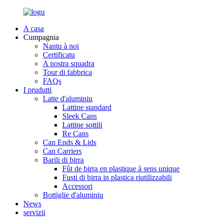
A casa
Cumpagnia
Nantu à noi
Certificatu
A nostra squadra
Tour di fabbrica
FAQs
I prudutti
Latte d'aluminiu
Lattine standard
Sleek Cans
Lattine sottili
Re Cans
Can Ends & Lids
Can Carriers
Barili di birra
Fût de birra en plastique à sens unique
Fusti di birra in plastica riutilizzabili
Accessori
Bottiglie d'aluminiu
News
servizii