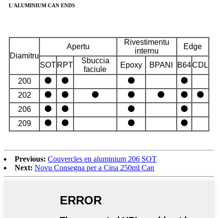
L'ALUMINIUM CAN ENDS
Rivestimentu
Apertu
Edge
internu
Diamitru
Sbuccia
SOT
RPT
Epoxy
BPANI
B64
CDL
faciule
⚫
⚫
⚫
⚫
200
⚫
⚫
⚫
⚫
⚫
⚫
⚫
202
⚫
⚫
⚫
⚫
206
⚫
⚫
⚫
⚫
209
Previous:
Couvercles en aluminium 206 SOT
Next:
Novu Consegna per a Cina 250ml Can