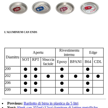
L'ALUMINIUM CAN ENDS
Rivestimentu
Apertu
Edge
internu
Diamitru
SOT
RPT
Sbuccia
Epoxy
BPANI
B64
CDL
faciule
200
⚫
⚫
⚫
⚫
202
⚫
⚫
⚫
⚫
⚫
⚫
⚫
206
⚫
⚫
⚫
⚫
209
⚫
⚫
⚫
⚫
Previous:
Barilotto di birra in plastica da 5 litri
Next:
Sleek can 355ml (12oz) fornitore di lattine metalliche