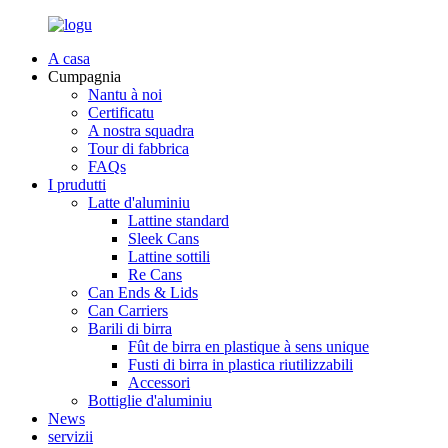
A casa
Cumpagnia
Nantu à noi
Certificatu
A nostra squadra
Tour di fabbrica
FAQs
I prudutti
Latte d'aluminiu
Lattine standard
Sleek Cans
Lattine sottili
Re Cans
Can Ends & Lids
Can Carriers
Barili di birra
Fût de birra en plastique à sens unique
Fusti di birra in plastica riutilizzabili
Accessori
Bottiglie d'aluminiu
News
servizii