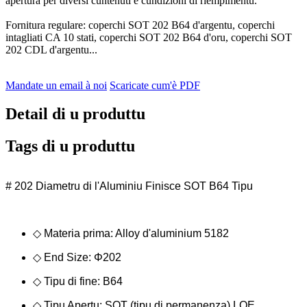
apertura per diversi cuntenuti è cundizioni di riempimentu.
Fornitura regulare: coperchi SOT 202 B64 d'argentu, coperchi
intagliati CA 10 stati, coperchi SOT 202 B64 d'oru, coperchi SOT
202 CDL d'argentu...
Mandate un email à noi
Scaricate cum'è PDF
Detail di u produttu
Tags di u produttu
# 202 Diametru di l'Aluminiu Finisce SOT B64 Tipu
◇ Materia prima: Alloy d'aluminium 5182
◇ End Size: Φ202
◇ Tipu di fine: B64
◇ Tipu Apertu: SOT (tipu di permanenza) LOE