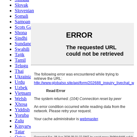
Slovak
Slovenian
Somali
Samoan
Scots Gaelic
Shona
Sindhi
Sundanese
Swahili
Tajik
Tamil
Telugu
Thai
Ukrainian
Urdu
Uzbek
Vietnamese
Welsh
Xhosa
Yiddish
Yoruba
Zulu
Kinyarwanda
Tatar