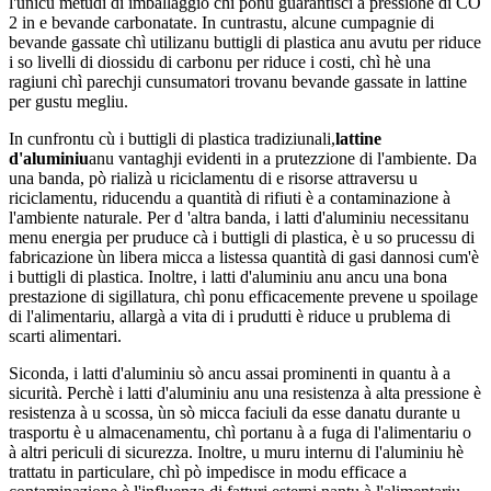
l'unicu metudi di imballaggio chì ponu guarantisci a pressione di CO
2 in e bevande carbonatate. In cuntrastu, alcune cumpagnie di
bevande gassate chì utilizanu buttigli di plastica anu avutu per riduce
i so livelli di diossidu di carbonu per riduce i costi, chì hè una
ragiuni chì parechji cunsumatori trovanu bevande gassate in lattine
per gustu megliu.
In cunfrontu cù i buttigli di plastica tradiziunali,
lattine
d'aluminiu
anu vantaghji evidenti in a prutezzione di l'ambiente. Da
una banda, pò rializà u riciclamentu di e risorse attraversu u
riciclamentu, riducendu a quantità di rifiuti è a contaminazione à
l'ambiente naturale. Per d 'altra banda, i latti d'aluminiu necessitanu
menu energia per pruduce cà i buttigli di plastica, è u so prucessu di
fabricazione ùn libera micca a listessa quantità di gasi dannosi cum'è
i buttigli di plastica. Inoltre, i latti d'aluminiu anu ancu una bona
prestazione di sigillatura, chì ponu efficacemente prevene u spoilage
di l'alimentariu, allargà a vita di i prudutti è riduce u prublema di
scarti alimentari.
Siconda, i latti d'aluminiu sò ancu assai prominenti in quantu à a
sicurità. Perchè i latti d'aluminiu anu una resistenza à alta pressione è
resistenza à u scossa, ùn sò micca faciuli da esse danatu durante u
trasportu è u almacenamentu, chì portanu à a fuga di l'alimentariu o
à altri periculi di sicurezza. Inoltre, u muru internu di l'aluminiu hè
trattatu in particulare, chì pò impedisce in modu efficace a