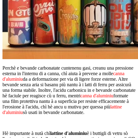
Perchè e bevande carbonatate cuntenenu gasi, creanu una pressione
esterna in l'internu di a canna, chì aiuta à prevene a molle
canna
d'aluminiu
da a deformazione per via di ligere forze esterne. Altre
bevande senza aria si basanu più nantu à i latti di ferru per assicurà
una forma stabile. Inoltre, l'acidu carbonicu in e bevande carbonatate
hè faciule per reagisce cù u ferru, mentri
canna d'aluminiu
formate
una film protettiva nantu à a superficia per resiste efficacemente à
l'erosione à l'acidu, chì hè ancu u mutivu per quessa più
lattine
d'aluminiu
sò usati in bevande carbonatate.
Hè impurtante à nutà chì
lattine d'aluminiu
è i buttigli di vetru sò