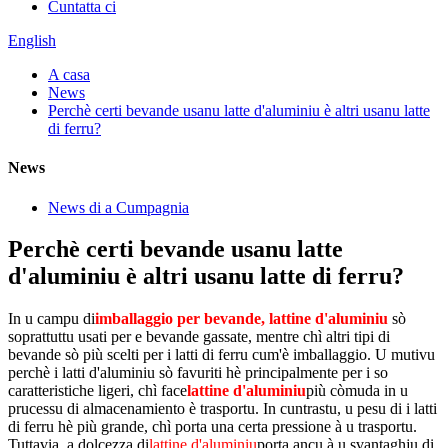
Cuntatta ci
English
A casa
News
Perchè certi bevande usanu latte d'aluminiu è altri usanu latte
di ferru?
News
News di a Cumpagnia
Perchè certi bevande usanu latte
d'aluminiu è altri usanu latte di ferru?
In u campu di
imballaggio per bevande, lattine d'aluminiu
sò
soprattuttu usati per e bevande gassate, mentre chì altri tipi di
bevande sò più scelti per i latti di ferru cum'è imballaggio. U mutivu
perchè i latti d'aluminiu sò favuriti hè principalmente per i so
caratteristiche ligeri, chì face
lattine d'aluminiu
più còmuda in u
prucessu di almacenamiento è trasportu. In cuntrastu, u pesu di i latti
di ferru hè più grande, chì porta una certa pressione à u trasportu.
Tuttavia, a dolcezza di
lattine d'aluminiu
porta ancu à u svantaghju di