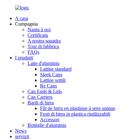
A casa
Cumpagnia
Nantu à noi
Certificatu
A nostra squadra
Tour di fabbrica
FAQs
I prudutti
Latte d'aluminiu
Lattine standard
Sleek Cans
Lattine sottili
Re Cans
Can Ends & Lids
Can Carriers
Barili di birra
Fût de birra en plastique à sens unique
Fusti di birra in plastica riutilizzabili
Accessori
Bottiglie d'aluminiu
News
servizii