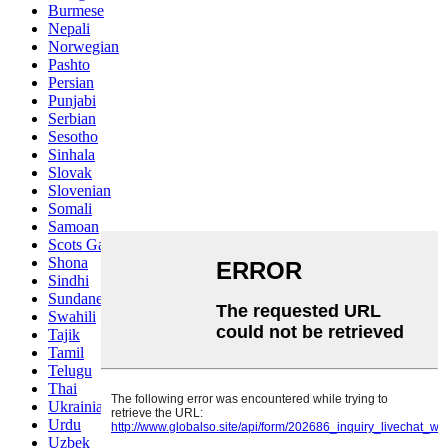
Burmese
Nepali
Norwegian
Pashto
Persian
Punjabi
Serbian
Sesotho
Sinhala
Slovak
Slovenian
Somali
Samoan
Scots Gaelic
Shona
Sindhi
Sundanese
Swahili
Tajik
Tamil
Telugu
Thai
Ukrainian
Urdu
Uzbek