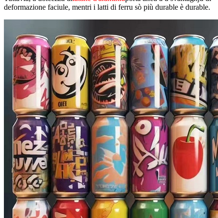
deformazione faciule, mentri i latti di ferru sò più durable è durable.