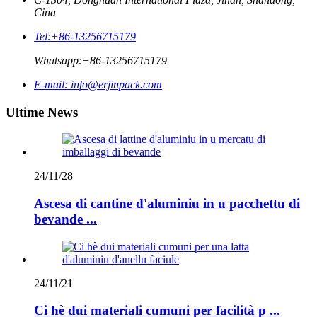
Cina
Tel:
+86-13256715179
Whatsapp:
+86-13256715179
E-mail:
info@erjinpack.com
Ultime News
24/11/28
Ascesa di cantine d'aluminiu in u pacchettu di
bevande ...
24/11/21
Ci hè dui materiali cumuni per facilità p ...