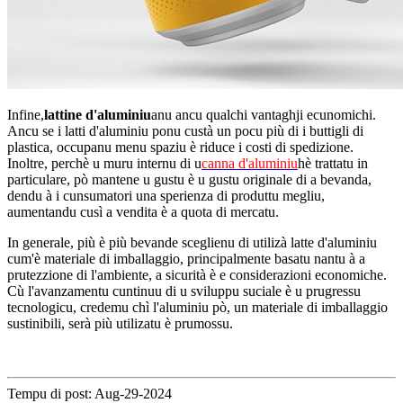
Infine,
lattine d'aluminiu
anu ancu qualchi vantaghji ecunomichi.
Ancu se i latti d'aluminiu ponu custà un pocu più di i buttigli di
plastica, occupanu menu spaziu è riduce i costi di spedizione.
Inoltre, perchè u muru internu di u
canna d'aluminiu
hè trattatu in
particulare, pò mantene u gustu è u gustu originale di a bevanda,
dendu à i cunsumatori una sperienza di produttu megliu,
aumentandu cusì a vendita è a quota di mercatu.
In generale, più è più bevande sceglienu di utilizà latte d'aluminiu
cum'è materiale di imballaggio, principalmente basatu nantu à a
prutezzione di l'ambiente, a sicurità è e considerazioni economiche.
Cù l'avanzamentu cuntinuu di u sviluppu suciale è u prugressu
tecnologicu, credemu chì l'aluminiu pò, un materiale di imballaggio
sustinibili, serà più utilizatu è prumossu.
Tempu di post: Aug-29-2024