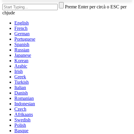
Preme Enter per circà o ESC per
chjude
English
French
German
Portuguese
Spanish
Russian
Japanese
Korean
Arabic
Irish
Greek
Turkish
Italian
Danish
Romanian
Indonesian
Czech
Afrikaans
Swedish
Polish
Basque