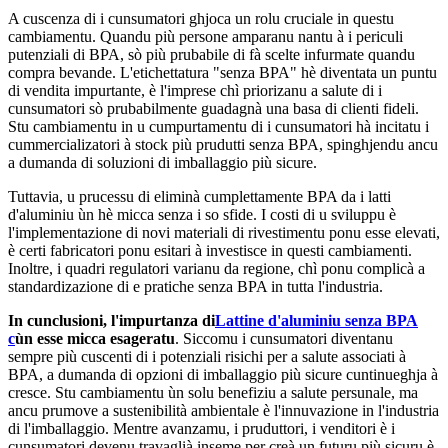
A cuscenza di i cunsumatori ghjoca un rolu cruciale in questu
cambiamentu. Quandu più persone amparanu nantu à i periculi
putenziali di BPA, sò più prubabile di fà scelte infurmate quandu
compra bevande. L'etichettatura "senza BPA" hè diventata un puntu
di vendita impurtante, è l'imprese chì priorizanu a salute di i
cunsumatori sò prubabilmente guadagnà una basa di clienti fideli.
Stu cambiamentu in u cumpurtamentu di i cunsumatori hà incitatu i
cummercializatori à stock più prudutti senza BPA, spinghjendu ancu
a dumanda di soluzioni di imballaggio più sicure.
Tuttavia, u prucessu di eliminà cumplettamente BPA da i latti
d'aluminiu ùn hè micca senza i so sfide. I costi di u sviluppu è
l'implementazione di novi materiali di rivestimentu ponu esse elevati,
è certi fabricatori ponu esitari à investisce in questi cambiamenti.
Inoltre, i quadri regulatori varianu da regione, chì ponu complicà a
standardizazione di e pratiche senza BPA in tutta l'industria.
In cunclusioni, l'impurtanza di
Lattine d'aluminiu senza BPA
c
ùn esse micca esageratu
. Siccomu i cunsumatori diventanu
sempre più cuscenti di i potenziali risichi per a salute associati à
BPA, a dumanda di opzioni di imballaggio più sicure cuntinueghja à
cresce. Stu cambiamentu ùn solu benefiziu a salute persunale, ma
ancu prumove a sustenibilità ambientale è l'innuvazione in l'industria
di l'imballaggio. Mentre avanzamu, i pruduttori, i venditori è i
cunsumatori devenu travaglià inseme per creà un futuru più sicuru è