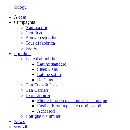
A casa
Cumpagnia
Nantu à noi
Certificatu
A nostra squadra
Tour di fabbrica
FAQs
I prudutti
Latte d'aluminiu
Lattine standard
Sleek Cans
Lattine sottili
Re Cans
Can Ends & Lids
Can Carriers
Barili di birra
Fût de birra en plastique à sens unique
Fusti di birra in plastica riutilizzabili
Accessori
Bottiglie d'aluminiu
News
servizii