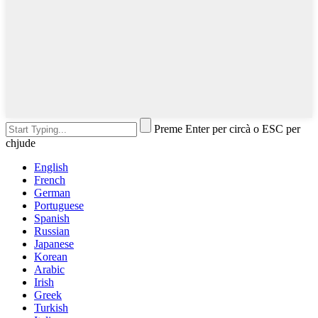
Preme Enter per circà o ESC per
chjude
English
French
German
Portuguese
Spanish
Russian
Japanese
Korean
Arabic
Irish
Greek
Turkish