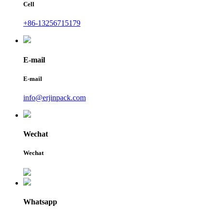
Cell
+86-13256715179
E-mail
E-mail
info@erjinpack.com
Wechat
Wechat
Whatsapp