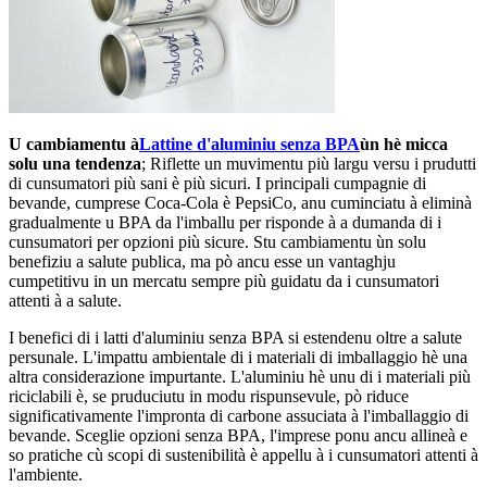
U cambiamentu à
Lattine d'aluminiu senza BPA
ùn hè micca
solu una tendenza
; Riflette un muvimentu più largu versu i prudutti
di cunsumatori più sani è più sicuri. I principali cumpagnie di
bevande, cumprese Coca-Cola è PepsiCo, anu cuminciatu à eliminà
gradualmente u BPA da l'imballu per risponde à a dumanda di i
cunsumatori per opzioni più sicure. Stu cambiamentu ùn solu
benefiziu a salute publica, ma pò ancu esse un vantaghju
cumpetitivu in un mercatu sempre più guidatu da i cunsumatori
attenti à a salute.
I benefici di i latti d'aluminiu senza BPA si estendenu oltre a salute
persunale. L'impattu ambientale di i materiali di imballaggio hè una
altra considerazione impurtante. L'aluminiu hè unu di i materiali più
riciclabili è, se pruduciutu in modu rispunsevule, pò riduce
significativamente l'impronta di carbone assuciata à l'imballaggio di
bevande. Sceglie opzioni senza BPA, l'imprese ponu ancu allineà e
so pratiche cù scopi di sustenibilità è appellu à i cunsumatori attenti à
l'ambiente.