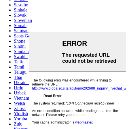
Sesotho
Sinhala
Slovak
Slovenian
Somali
Samoan
Scots Gaelic
Shona
Sindhi
Sundanese
Swahili
Tajik
Tamil
Telugu
Thai
Ukrainian
Urdu
Uzbek
Vietnamese
Welsh
Xhosa
Yiddish
Yoruba
Zulu