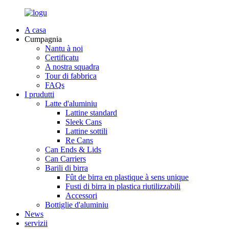
A casa
Cumpagnia
Nantu à noi
Certificatu
A nostra squadra
Tour di fabbrica
FAQs
I prudutti
Latte d'aluminiu
Lattine standard
Sleek Cans
Lattine sottili
Re Cans
Can Ends & Lids
Can Carriers
Barili di birra
Fût de birra en plastique à sens unique
Fusti di birra in plastica riutilizzabili
Accessori
Bottiglie d'aluminiu
News
servizii