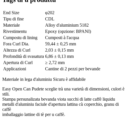
End Size
φ202
Tipu di fine
CDL
Materiale
Alloy d'aluminium 5182
Rivestimentu
Epoxy (opzione: BPANI)
Cumpostu di lining
Cumposti à l'acqua
Fora Curl Dia.
59,44 ± 0,25 mm
Altezza di Curl
2,03 ± 0,15 mm
Profondità di svasatura
6,86 ± 0,13 mm
Apertura di Curl
≥ 2,72 mm
Applicazioni
Cantine di 2 pezzi per bevande
Materiale in lega d'aluminiu Sicuru è affidabile
Easy Open Can Pudete sceglie trà una varietà di dimensioni, culori è
stili.
Stampa persunalizata bevanda viota succhi di latte caffè liquidu
metalli d'aluminiu faciule d'apertura lattina cù coperchio, granu di
caffè
imballaggio lattine di tè per u caffè.