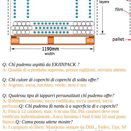
Q: Chì pudemu aspittà da ERJINPACK ?
A: Qualità di u produttu supremu, prezzu raghjone, serviziu attentu.
Q: Chì culore di coperchi di coperchi di solitu offre?
A: Argentu, rossu, turchinu, verde, neru è oru
Q: Qualessu tipu di tapparri persunalizati chì pudemu offre?
A: Rubinetto culuratu, toccu codificatu, toccu lasered, toccu
perforatu
Q: Chì pudemu fà nantu à a superficia di e coperchi?
A: Finu à 12 caratteri, max. 6 in una fila. Più caratteri deve esse
verificatu individualmente. Ancu furnimu i Stati Uniti 10-stati ponu
finisce.
Q: Cumu possu uttene mostre?
A: I campioni sò liberi. Mandemu sempre da DHL, Fedex, Ups, SF