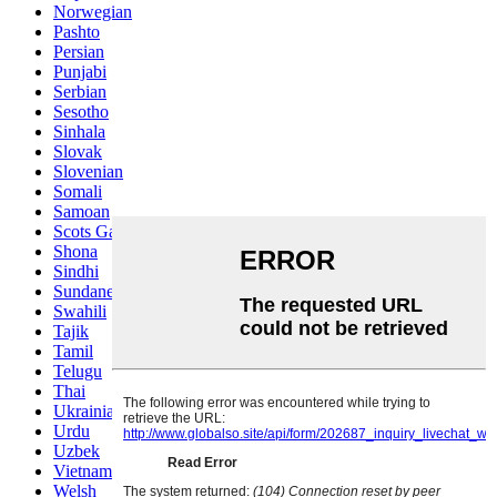
Norwegian
Pashto
Persian
Punjabi
Serbian
Sesotho
Sinhala
Slovak
Slovenian
Somali
Samoan
Scots Gaelic
Shona
Sindhi
Sundanese
Swahili
Tajik
Tamil
Telugu
Thai
Ukrainian
Urdu
Uzbek
Vietnamese
Welsh