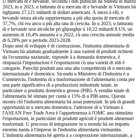
U mercatu di e bevande, secondu i dati publicati da Statista in marzu
2023, in u 2023, u fatturatu di u mercatu di e bevande in Vietnam hà
righjuntu 27,121 miliardi di dollari americani. À mezu à elli, e
bevande senza alcolu rapprisentanu a più alta quota di mercatu di
37,7%, chì era ancu a più alta rata di crescita. In u 2023, u fatturatu
di e bevande non alcoliche pò ghjunghje à 10,22 miliardi $ US, un
aumentu di 10,4% annantu à u 2022, cù una crescita annuale media
di 6,28% per u periodu 2023-2028.
Dopu anni di sviluppu è di custruzzione, l'industria alimentaria di
Vietnam hà adattatu gradualmente à una varietà di prudutti richiesti
da l'ecunumia naziunale, risponde à a dumanda domestica, è
rimpiazzà l'impurtazioni è l'esportazioni cù una varietà di stili è
categurie. Parechji prudutti anu una alta competitività di u mercatu
internaziunale è domesticu. Sicondu u Ministeru di l'Industria è u
Cummerciu, l'industria di a trasformazione di l'alimentariu conta per
una parte significativa di a pruduzzioni industriale tutale, in
particulare u pruduttu domesticu grossu (PIB). A vendita tutale di
l'alimentariu hè stimata per cuntà u 15% di u PIB annu. Questu
mostra chì l'industria alimentaria hà assai putenziali. In più di grandi
opportunità in u mercatu domesticu, l'adesione di u Vietnam à
l'ASEAN Free Trade Area è l'appartenenza à l'OMC anu stimulatu
l'esportazioni, in particulare di prudutti agriculi è prudutti alimentari
trasformati. U prucessu di integrazione in u mondu hà un impattu
enormu nantu à l'imprese in l'industria alimentaria vietnamita.
L'industria alimentaria hè aperta à a cooperazione internaziunale, a