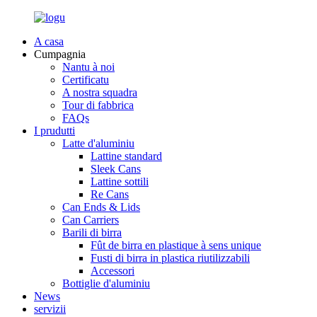
A casa
Cumpagnia
Nantu à noi
Certificatu
A nostra squadra
Tour di fabbrica
FAQs
I prudutti
Latte d'aluminiu
Lattine standard
Sleek Cans
Lattine sottili
Re Cans
Can Ends & Lids
Can Carriers
Barili di birra
Fût de birra en plastique à sens unique
Fusti di birra in plastica riutilizzabili
Accessori
Bottiglie d'aluminiu
News
servizii