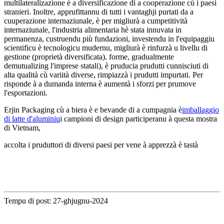
multilateralizazione è a diversificazione di a cooperazione cù i paesi
stranieri. Inoltre, apprufittannu di tutti i vantaghji purtati da a
cuuperazione internaziunale, è per migliurà a cumpetitività
internaziunale, l'industria alimentaria hè stata innuvata in
permanenza, custruendu più fundazioni, investendu in l'equipaggiu
scientificu è tecnologicu mudernu, migliurà è rinfurzà u livellu di
gestione (proprietà diversificata). forme, gradualmente
demutualizing l'imprese statali), è pruducia prudutti cunnisciuti di
alta qualità cù variità diverse, rimpiazzà i prudutti impurtati. Per
risponde à a dumanda interna è aumentà i sforzi per prumove
l'esportazioni.
Erjin Packaging cù a biera è e bevande di a cumpagnia è
imballaggio
di latte d'aluminiu
i campioni di design participeranu à questa mostra
di Vietnam,
accolta i pruduttori di diversi paesi per vene à apprezzà è tastà
Tempu di post: 27-ghjugnu-2024