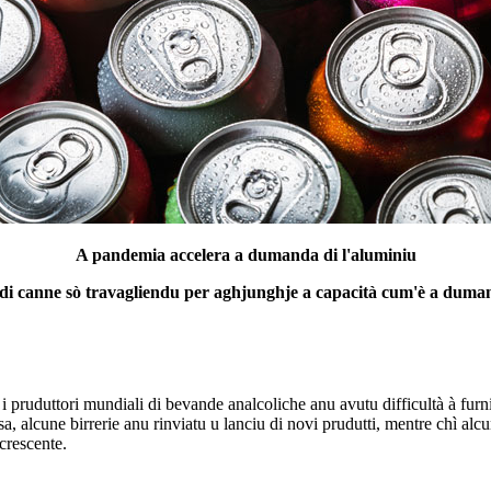
A pandemia accelera a dumanda di l'aluminiu
 di canne sò travagliendu per aghjunghje a capacità cum'è a dum
i à i pruduttori mundiali di bevande analcoliche anu avutu difficultà à fur
sa, alcune birrerie anu rinviatu u lanciu di novi prudutti, mentre chì alc
 crescente.