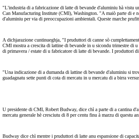
"L'industria di a fabricazione di latte di bevande d'aluminiu hà vis
Can Manufacturing Institute (CMI), Washington. "A maiò parte di e novi be
d'aluminiu per via di preoccupazioni ambientali. Queste marche prufittà 
A dichjarazione cuntinueghja, "I pruduttori di canne sò cumplettamente c
CMI mostra a crescita di lattine di bevande in u sicondu trimestre di u
di primavera / estate di u fabricatore di latte di bevande. I produttori di
"Una indicazione di a dumanda di lattine di bevande d'aluminiu si trova
guadagnatu sette punti di cota di mercatu in u mercatu di a birra versu
U presidente di CMI, Robert Budway, dice chì a parte di a cantina d'alu
mercatu generale hè cresciutu di 8 per centu finu à marzu di questu an
Budway dice chì mentre i pruduttori di latte anu espansione di capaci