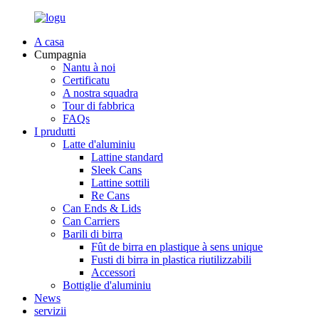
A casa
Cumpagnia
Nantu à noi
Certificatu
A nostra squadra
Tour di fabbrica
FAQs
I prudutti
Latte d'aluminiu
Lattine standard
Sleek Cans
Lattine sottili
Re Cans
Can Ends & Lids
Can Carriers
Barili di birra
Fût de birra en plastique à sens unique
Fusti di birra in plastica riutilizzabili
Accessori
Bottiglie d'aluminiu
News
servizii