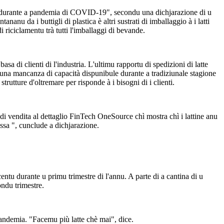
 è durante a pandemia di COVID-19", secondu una dichjarazione di u
nu da i buttigli di plastica è altri sustrati di imballaggio à i latti
 riciclamentu trà tutti l'imballaggi di bevande.
a di clienti di l'industria. L'ultimu rapportu di spedizioni di latte
à una mancanza di capacità dispunibule durante a tradiziunale stagione
 strutture d'oltremare per risponde à i bisogni di i clienti.
 di vendita al dettaglio FinTech OneSource chì mostra chì i lattine anu
essa ", cunclude a dichjarazione.
ntu durante u primu trimestre di l'annu. A parte di a cantina di u
ondu trimestre.
pandemia. "Facemu più latte chè mai", dice.