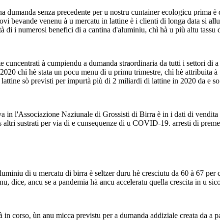
tu una dumanda senza precedente per u nostru cuntainer ecologicu prima
vande venenu à u mercatu in lattine è i clienti di longa data si alluntana
di i numerosi benefici di a cantina d'aluminiu, chì hà u più altu tassu di
uncentrati à cumpiendu a dumanda straordinaria da tutti i settori di a bas
 2020 chì hè stata un pocu menu di u primu trimestre, chì hè attribuita 
 lattine sò previsti per impurtà più di 2 miliardi di lattine in 2020 da e so
 in l'Associazione Naziunale di Grossisti di Birra è in i dati di vendita
s altri sustrati per via di e cunsequenze di u COVID-19. arresti di prem
miniu di u mercatu di birra è seltzer duru hè cresciutu da 60 à 67 per ce
nu, dice, ancu se a pandemia hà ancu acceleratu quella crescita in u sic
tà in corso, ùn anu micca previstu per a dumanda addiziale creata da a 