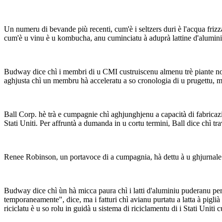
Un numeru di bevande più recenti, cum'è i seltzers duri è l'acqua friz
cum'è u vinu è u kombucha, anu cuminciatu à aduprà lattine d'alumini
Budway dice chì i membri di u CMI custruiscenu almenu trè piante novi i
aghjusta chì un membru hà acceleratu a so cronologia di u prugettu, me
Ball Corp. hè trà e cumpagnie chì aghjunghjenu a capacità di fabricazi
Stati Uniti. Per affruntà a dumanda in u cortu termini, Ball dice chì tr
Renee Robinson, un portavoce di a cumpagnia, hà dettu à u ghjurnale c
Budway dice chì ùn hà micca paura chì i latti d'aluminiu puderanu perd
temporaneamente", dice, ma i fatturi chì avianu purtatu a latta à piglià
riciclatu è u so rolu in guidà u sistema di riciclamentu di i Stati Uniti 