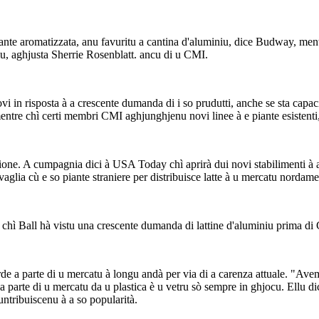
zante aromatizzata, anu favuritu a cantina d'aluminiu, dice Budway, mentr
u, aghjusta Sherrie Rosenblatt. ancu di u CMI.
n ​​risposta à a crescente dumanda di i so prudutti, anche se sta capaci
ntre chì certi membri CMI aghjunghjenu novi linee à e piante esistenti, 
one. A cumpagnia dici à USA Today chì aprirà dui novi stabilimenti à a f
avaglia cù e so piante straniere per distribuisce latte à u mercatu nordam
hì Ball hà vistu una crescente dumanda di lattine d'aluminiu prima di 
e a parte di u mercatu à longu andà per via di a carenza attuale. "Avem
 a parte di u mercatu da u plastica è u vetru sò sempre in ghjocu. Ellu dic
cuntribuiscenu à a so popularità.