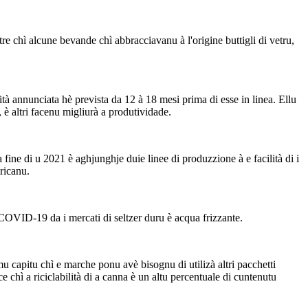
e chì alcune bevande chì abbracciavanu à l'origine buttigli di vetru,
tà annunciata hè prevista da 12 à 18 mesi prima di esse in linea. Ellu
è altri facenu migliurà a produtividade.
ine di u 2021 è aghjunghje duie linee di produzzione à e facilità di i
ericanu.
COVID-19 da i mercati di seltzer duru è acqua frizzante.
u capitu chì e marche ponu avè bisognu di utilizà altri pacchetti
e chì a riciclabilità di a canna è un altu percentuale di cuntenutu