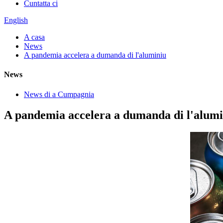
Cuntatta ci
English
A casa
News
A pandemia accelera a dumanda di l'aluminiu
News
News di a Cumpagnia
A pandemia accelera a dumanda di l'alumi