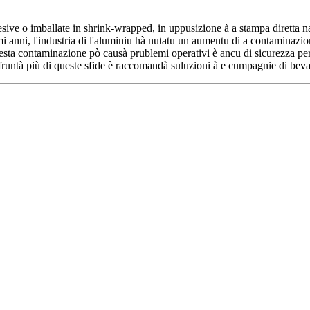
adesive o imballate in shrink-wrapped, in uppusizione à a stampa diretta 
anni, l'industria di l'aluminiu hà nutatu un aumentu di a contaminazione
Questa contaminazione pò causà prublemi operativi è ancu di sicurezza pe
ffruntà più di queste sfide è raccomandà suluzioni à e cumpagnie di bev