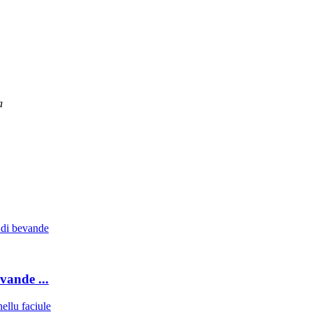
a
vande ...