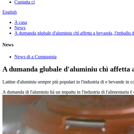
Cuntatta ci
English
A casa
News
A dumanda glubale d'aluminiu chì affetta a bevanda, l'imballu d
News
News di a Cumpagnia
A dumanda glubale d'aluminiu chì affetta a
Lattine d'aluminiu sempre più populari in l'industria di e bevande in c
A dumanda di l'aluminiu hà un impattu in l'industria di l'alimentariu è 