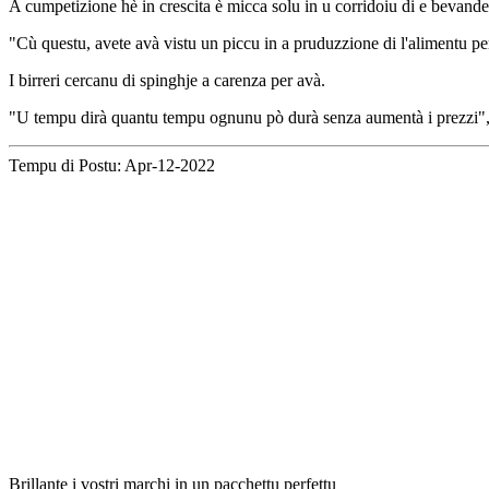
A cumpetizione hè in crescita è micca solu in u corridoiu di e bevande -
"Cù questu, avete avà vistu un piccu in a pruduzzione di l'alimentu pe
I birreri cercanu di spinghje a carenza per avà.
"U tempu dirà quantu tempu ognunu pò durà senza aumentà i prezzi",
Tempu di Postu: Apr-12-2022
Brillante i vostri marchi in un pacchettu perfettu