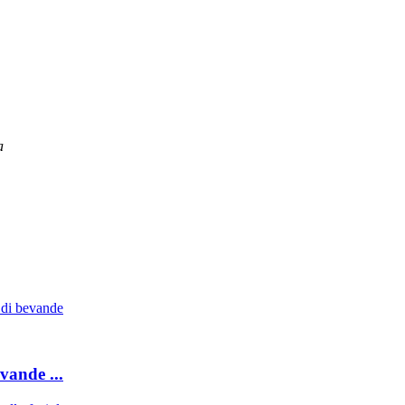
a
vande ...