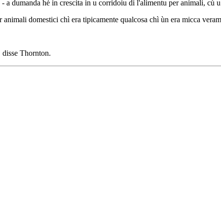
 a dumanda hè in crescita in u corridoiu di l'alimentu per animali, cù u s
r animali domestici chì era tipicamente qualcosa chì ùn era micca veram
 disse Thornton.