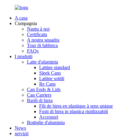
A casa
Cumpagnia
Nantu à noi
Certificatu
A nostra squadra
Tour di fabbrica
FAQs
I prudutti
Latte d'aluminiu
Lattine standard
Sleek Cans
Lattine sottili
Re Cans
Can Ends & Lids
Can Carriers
Barili di birra
Fût de birra en plastique à sens unique
Fusti di birra in plastica riutilizzabili
Accessori
Bottiglie d'aluminiu
News
servizii