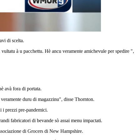
vi di scelta.
mu vultatu à u pacchettu. Hè ancu veramente amichevule per spedire ",
è avà fora di portata.
 veramente duru di magazzinu", disse Thornton.
di i prezzi pre-pandemici.
grandi fabricatori di bevande sò assai menu impactati.
l'Associazione di Grocers di New Hampshire.