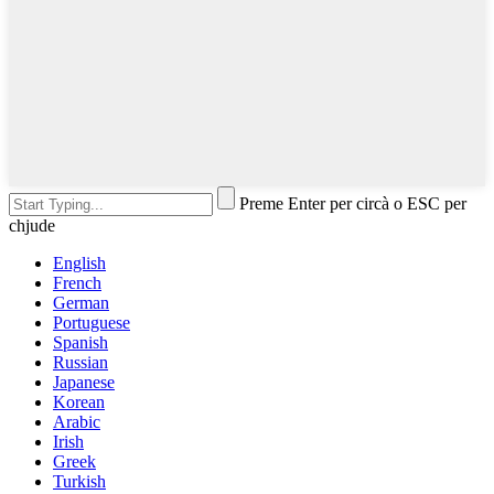
Preme Enter per circà o ESC per
chjude
English
French
German
Portuguese
Spanish
Russian
Japanese
Korean
Arabic
Irish
Greek
Turkish