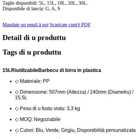
Taglie dispunibili: 5L, 15L, 18L, 20L, 30L.
Disponibile di lancia: G, A, S
Mandate un email à noi
Scaricate cum'è PDF
Detail di u produttu
Tags di u produttu
15L
Riutilizabile
Barbecu di birra in plastica
◇ Materiale: PP
◇ Dimensione: 507mm (Altezza) / 240mm (Diametru) /
15.5L
◇ Pesu di u fustu viotu: 3,3 kg
◇ MOQ: Negoziabile
◇ Culori: Blu, Verde, Grigiu, Disponibilità persunalizata