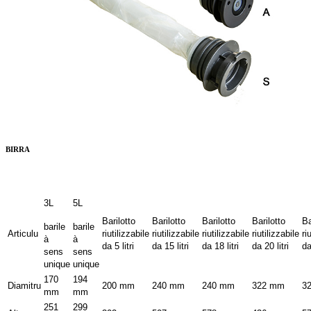
BIRRA
3L
5L
Barilotto
Barilotto
Barilotto
Barilotto
Ba
barile
barile
Articulu
riutilizzabile
riutilizzabile
riutilizzabile
riutilizzabile
ri
à
à
da 5 litri
da 15 litri
da 18 litri
da 20 litri
da
sens
sens
unique
unique
170
194
Diamitru
200 mm
240 mm
240 mm
322 mm
3
mm
mm
251
299