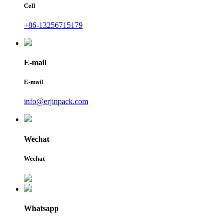
Cell
+86-13256715179
E-mail
E-mail
info@erjinpack.com
Wechat
Wechat
Whatsapp