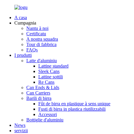
A casa
Cumpagnia
Nantu à noi
Certificatu
A nostra squadra
Tour di fabbrica
FAQs
I prudutti
Latte d'aluminiu
Lattine standard
Sleek Cans
Lattine sottili
Re Cans
Can Ends & Lids
Can Carriers
Barili di birra
Fût de birra en plastique à sens unique
Fusti di birra in plastica riutilizzabili
Accessori
Bottiglie d'aluminiu
News
servizii